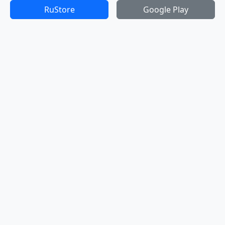
RuStore
Google Play