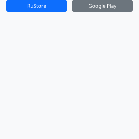
RuStore
Google Play