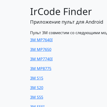
IrCode Finder
Приложение пульт для Android
Пульт 3M совместим со следующими мо
3M MP7640I
3M MP7650
3M MP7740I
3M MP8775
3M S15
3M S20
3M S55
3M S55I